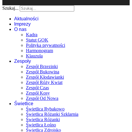
Szukaj...
Aktualności
Imprezy
O nas
Kadra
Statut GOK
Polityka prywatności
Harmonogram
Klauzula
Zespoły
Zespół Brzezinki
Zespół Bukowina
Zespół Kłodawianki
Zespół Róży Kwiat
Zespół Czas
Zespół Kosy
Zespół Od Nowa
Świetlice
Świetlica Rybakowo
Świetlica Różanki Szklarnia
Świetlica Różanki
Świetlica Łośno
Świetlica Zdroisko