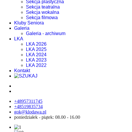
Sekcja plastyczna
Sekcja teatralna
Sekcja wokalna
Sekcja filmowa
Kluby Seniora
Galeria
Galeria - archiwum
LKA
LKA 2026
LKA 2025
LKA 2024
LKA 2023
LKA 2022
Kontakt
+48957311745
+48519835734
gok@klodawa.pl
poniedziałek - piątek: 08.00 - 16.00