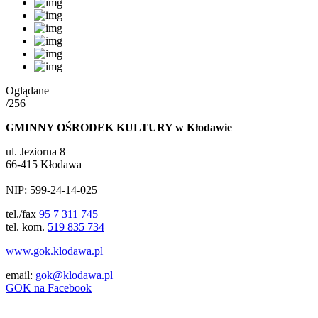
Oglądane
/256
GMINNY OŚRODEK KULTURY w Kłodawie
ul. Jeziorna 8
66-415 Kłodawa
NIP: 599-24-14-025
tel./fax
95 7 311 745
tel. kom.
519 835 734
www.gok.klodawa.pl
email:
gok@klodawa.pl
GOK na Facebook