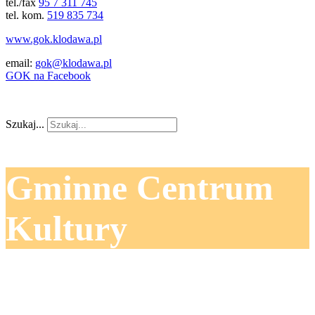
tel./fax
95 7 311 745
tel. kom.
519 835 734
www.gok.klodawa.pl
email:
gok@klodawa.pl
GOK na Facebook
Szukaj...
Gminne Centrum
Kultury