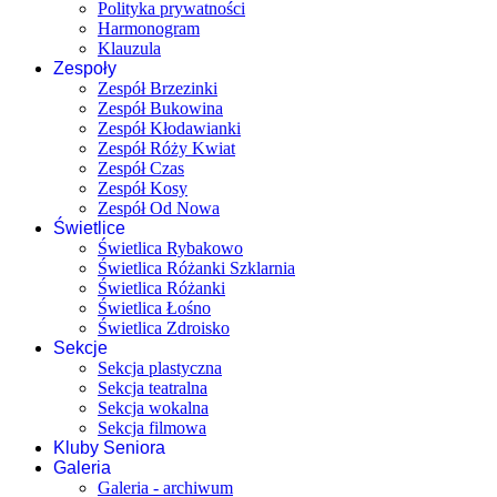
Polityka prywatności
Harmonogram
Klauzula
Zespoły
Zespół Brzezinki
Zespół Bukowina
Zespół Kłodawianki
Zespół Róży Kwiat
Zespół Czas
Zespół Kosy
Zespół Od Nowa
Świetlice
Świetlica Rybakowo
Świetlica Różanki Szklarnia
Świetlica Różanki
Świetlica Łośno
Świetlica Zdroisko
Sekcje
Sekcja plastyczna
Sekcja teatralna
Sekcja wokalna
Sekcja filmowa
Kluby Seniora
Galeria
Galeria - archiwum