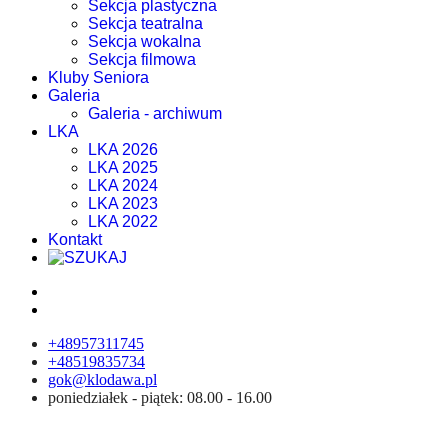
Sekcja plastyczna
Sekcja teatralna
Sekcja wokalna
Sekcja filmowa
Kluby Seniora
Galeria
Galeria - archiwum
LKA
LKA 2026
LKA 2025
LKA 2024
LKA 2023
LKA 2022
Kontakt
+48957311745
+48519835734
gok@klodawa.pl
poniedziałek - piątek: 08.00 - 16.00