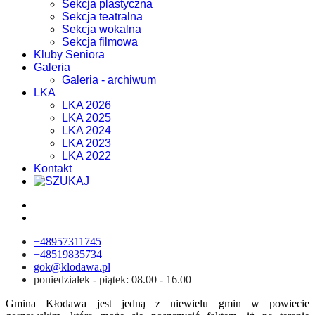
Sekcja plastyczna
Sekcja teatralna
Sekcja wokalna
Sekcja filmowa
Kluby Seniora
Galeria
Galeria - archiwum
LKA
LKA 2026
LKA 2025
LKA 2024
LKA 2023
LKA 2022
Kontakt
+48957311745
+48519835734
gok@klodawa.pl
poniedziałek - piątek: 08.00 - 16.00
Gmina Kłodawa jest jedną z niewielu gmin w powiecie