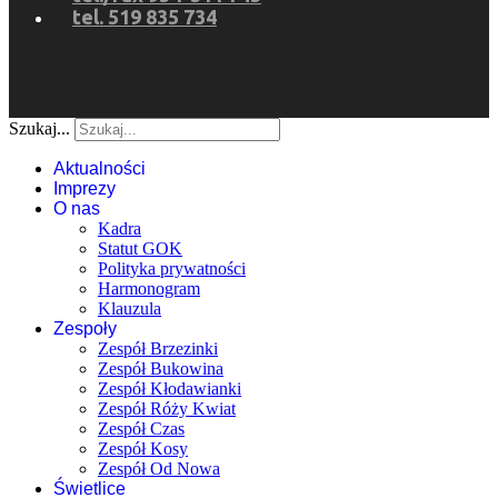
tel. 519 835 734
Szukaj...
Aktualności
Imprezy
O nas
Kadra
Statut GOK
Polityka prywatności
Harmonogram
Klauzula
Zespoły
Zespół Brzezinki
Zespół Bukowina
Zespół Kłodawianki
Zespół Róży Kwiat
Zespół Czas
Zespół Kosy
Zespół Od Nowa
Świetlice