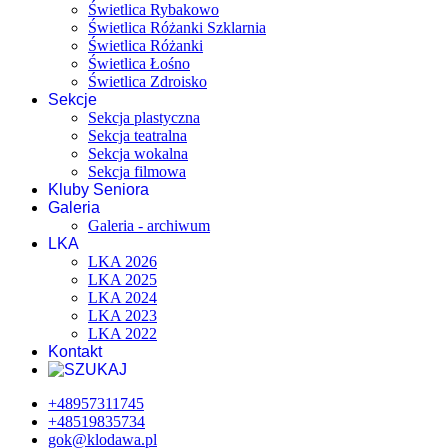
Świetlica Rybakowo
Świetlica Różanki Szklarnia
Świetlica Różanki
Świetlica Łośno
Świetlica Zdroisko
Sekcje
Sekcja plastyczna
Sekcja teatralna
Sekcja wokalna
Sekcja filmowa
Kluby Seniora
Galeria
Galeria - archiwum
LKA
LKA 2026
LKA 2025
LKA 2024
LKA 2023
LKA 2022
Kontakt
+48957311745
+48519835734
gok@klodawa.pl