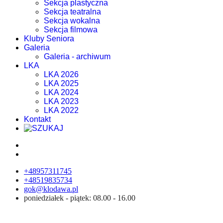
Sekcja plastyczna
Sekcja teatralna
Sekcja wokalna
Sekcja filmowa
Kluby Seniora
Galeria
Galeria - archiwum
LKA
LKA 2026
LKA 2025
LKA 2024
LKA 2023
LKA 2022
Kontakt
+48957311745
+48519835734
gok@klodawa.pl
poniedziałek - piątek: 08.00 - 16.00