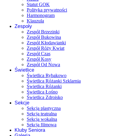
Statut GOK
Polityka prywatności
Harmonogram
Klauzula
Zespoły
Zespół Brzezinki
Zespół Bukowina
Zespół Kłodawianki
Zespół Róży Kwiat
Zespół Czas
Zespół Kosy
Zespół Od Nowa
Świetlice
Świetlica Rybakowo
Świetlica Różanki Szklarnia
Świetlica Różanki
Świetlica Łośno
Świetlica Zdroisko
Sekcje
Sekcja plastyczna
Sekcja teatralna
Sekcja wokalna
Sekcja filmowa
Kluby Seniora
Galeria