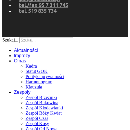
tel./fax 95 7 311 745
tel. 519 835 734
Szukaj...
Aktualności
Imprezy
O nas
Kadra
Statut GOK
Polityka prywatności
Harmonogram
Klauzula
Zespoły
Zespół Brzezinki
Zespół Bukowina
Zespół Kłodawianki
Zespół Róży Kwiat
Zespół Czas
Zespół Kosy
Zespół Od Nowa