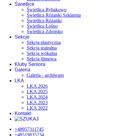
Świetlice
Świetlica Rybakowo
Świetlica Różanki Szklarnia
Świetlica Różanki
Świetlica Łośno
Świetlica Zdroisko
Sekcje
Sekcja plastyczna
Sekcja teatralna
Sekcja wokalna
Sekcja filmowa
Kluby Seniora
Galeria
Galeria - archiwum
LKA
LKA 2026
LKA 2025
LKA 2024
LKA 2023
LKA 2022
Kontakt
+48957311745
+48519835734