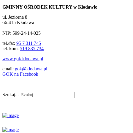
GMINNY OŚRODEK KULTURY w Kłodawie
ul. Jeziorna 8
66-415 Kłodawa
NIP: 599-24-14-025
tel./fax
95 7 311 745
tel. kom.
519 835 734
www.gok.klodawa.pl
email:
gok@klodawa.pl
GOK na Facebook
Szukaj...