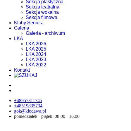
Sekcja plastyczna
Sekcja teatralna
Sekcja wokalna
Sekcja filmowa
Kluby Seniora
Galeria
Galeria - archiwum
LKA
LKA 2026
LKA 2025
LKA 2024
LKA 2023
LKA 2022
Kontakt
+48957311745
+48519835734
gok@klodawa.pl
poniedziałek - piątek: 08.00 - 16.00