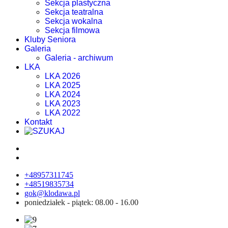
Sekcja plastyczna
Sekcja teatralna
Sekcja wokalna
Sekcja filmowa
Kluby Seniora
Galeria
Galeria - archiwum
LKA
LKA 2026
LKA 2025
LKA 2024
LKA 2023
LKA 2022
Kontakt
+48957311745
+48519835734
gok@klodawa.pl
poniedziałek - piątek: 08.00 - 16.00