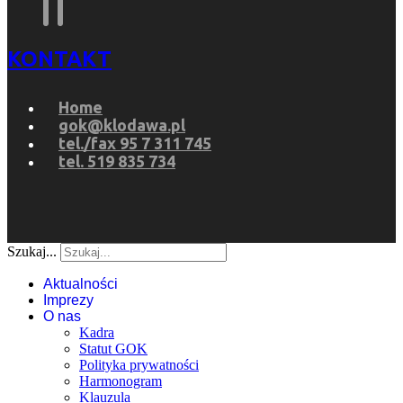
KONTAKT
Home
gok@klodawa.pl
tel./fax 95 7 311 745
tel. 519 835 734
Szukaj...
Aktualności
Imprezy
O nas
Kadra
Statut GOK
Polityka prywatności
Harmonogram
Klauzula