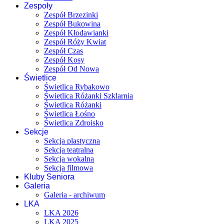
Zespoły
Zespół Brzezinki
Zespół Bukowina
Zespół Kłodawianki
Zespół Róży Kwiat
Zespół Czas
Zespół Kosy
Zespół Od Nowa
Świetlice
Świetlica Rybakowo
Świetlica Różanki Szklarnia
Świetlica Różanki
Świetlica Łośno
Świetlica Zdroisko
Sekcje
Sekcja plastyczna
Sekcja teatralna
Sekcja wokalna
Sekcja filmowa
Kluby Seniora
Galeria
Galeria - archiwum
LKA
LKA 2026
LKA 2025