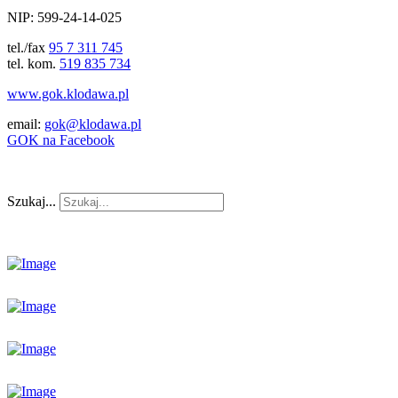
NIP: 599-24-14-025
tel./fax
95 7 311 745
tel. kom.
519 835 734
www.gok.klodawa.pl
email:
gok@klodawa.pl
GOK na Facebook
Szukaj...