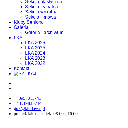
Sekcja plastyczna
Sekcja teatralna
Sekcja wokalna
Sekcja filmowa
Kluby Seniora
Galeria
Galeria - archiwum
LKA
LKA 2026
LKA 2025
LKA 2024
LKA 2023
LKA 2022
Kontakt
+48957311745
+48519835734
gok@klodawa.pl
poniedziałek - piątek: 08.00 - 16.00