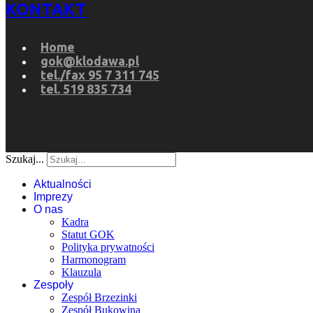
KONTAKT
Home
gok@klodawa.pl
tel./fax 95 7 311 745
tel. 519 835 734
Szukaj...
Aktualności
Imprezy
O nas
Kadra
Statut GOK
Polityka prywatności
Harmonogram
Klauzula
Zespoły
Zespół Brzezinki
Zespół Bukowina