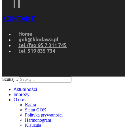
KONTAKT
Home
gok@klodawa.pl
tel./fax 95 7 311 745
tel. 519 835 734
Szukaj...
Aktualności
Imprezy
O nas
Kadra
Statut GOK
Polityka prywatności
Harmonogram
Klauzula