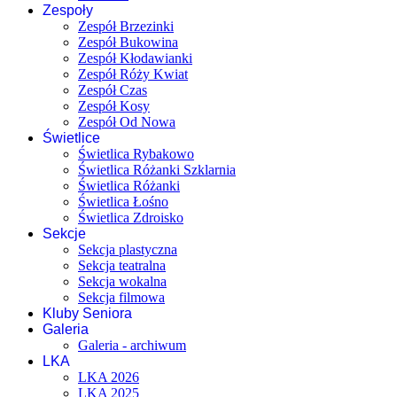
Zespoły
Zespół Brzezinki
Zespół Bukowina
Zespół Kłodawianki
Zespół Róży Kwiat
Zespół Czas
Zespół Kosy
Zespół Od Nowa
Świetlice
Świetlica Rybakowo
Świetlica Różanki Szklarnia
Świetlica Różanki
Świetlica Łośno
Świetlica Zdroisko
Sekcje
Sekcja plastyczna
Sekcja teatralna
Sekcja wokalna
Sekcja filmowa
Kluby Seniora
Galeria
Galeria - archiwum
LKA
LKA 2026
LKA 2025