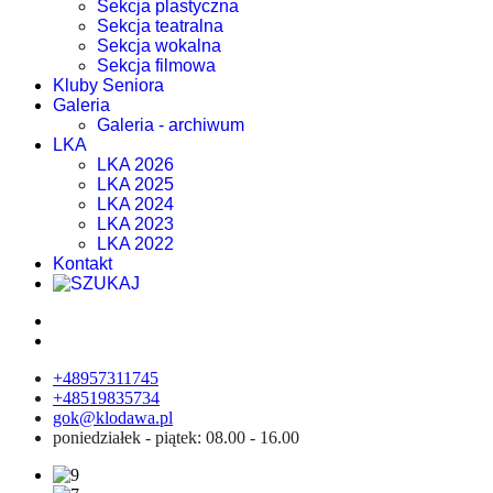
Sekcja plastyczna
Sekcja teatralna
Sekcja wokalna
Sekcja filmowa
Kluby Seniora
Galeria
Galeria - archiwum
LKA
LKA 2026
LKA 2025
LKA 2024
LKA 2023
LKA 2022
Kontakt
+48957311745
+48519835734
gok@klodawa.pl
poniedziałek - piątek: 08.00 - 16.00