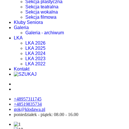
Sekcja plastyczna
Sekcja teatralna
Sekcja wokalna
Sekcja filmowa
Kluby Seniora
Galeria
Galeria - archiwum
LKA
LKA 2026
LKA 2025
LKA 2024
LKA 2023
LKA 2022
Kontakt
+48957311745
+48519835734
gok@klodawa.pl
poniedziałek - piątek: 08.00 - 16.00