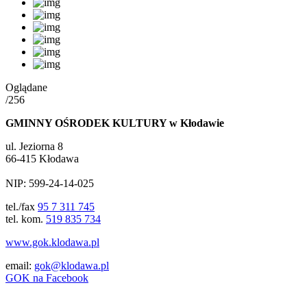
Oglądane
/256
GMINNY OŚRODEK KULTURY w Kłodawie
ul. Jeziorna 8
66-415 Kłodawa
NIP: 599-24-14-025
tel./fax
95 7 311 745
tel. kom.
519 835 734
www.gok.klodawa.pl
email:
gok@klodawa.pl
GOK na Facebook