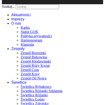
Szukaj...
Aktualności
Imprezy
O nas
Kadra
Statut GOK
Polityka prywatności
Harmonogram
Klauzula
Zespoły
Zespół Brzezinki
Zespół Bukowina
Zespół Kłodawianki
Zespół Róży Kwiat
Zespół Czas
Zespół Kosy
Zespół Od Nowa
Świetlice
Świetlica Rybakowo
Świetlica Różanki Szklarnia
Świetlica Różanki
Świetlica Łośno
Świetlica Zdroisko