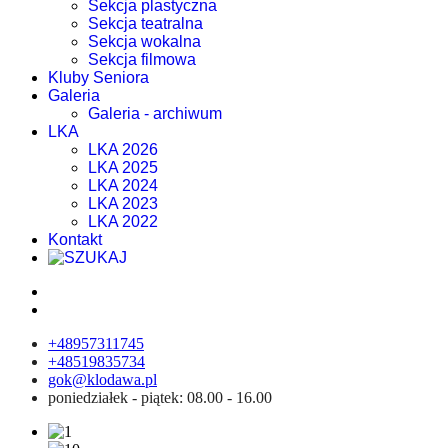
Sekcja plastyczna
Sekcja teatralna
Sekcja wokalna
Sekcja filmowa
Kluby Seniora
Galeria
Galeria - archiwum
LKA
LKA 2026
LKA 2025
LKA 2024
LKA 2023
LKA 2022
Kontakt
+48957311745
+48519835734
gok@klodawa.pl
poniedziałek - piątek: 08.00 - 16.00