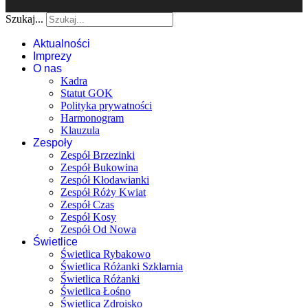
Szukaj...
Aktualności
Imprezy
O nas
Kadra
Statut GOK
Polityka prywatności
Harmonogram
Klauzula
Zespoły
Zespół Brzezinki
Zespół Bukowina
Zespół Kłodawianki
Zespół Róży Kwiat
Zespół Czas
Zespół Kosy
Zespół Od Nowa
Świetlice
Świetlica Rybakowo
Świetlica Różanki Szklarnia
Świetlica Różanki
Świetlica Łośno
Świetlica Zdroisko