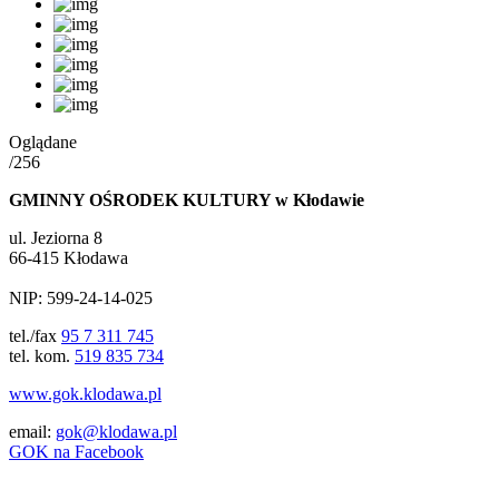
Oglądane
/256
GMINNY OŚRODEK KULTURY w Kłodawie
ul. Jeziorna 8
66-415 Kłodawa
NIP: 599-24-14-025
tel./fax
95 7 311 745
tel. kom.
519 835 734
www.gok.klodawa.pl
email:
gok@klodawa.pl
GOK na Facebook