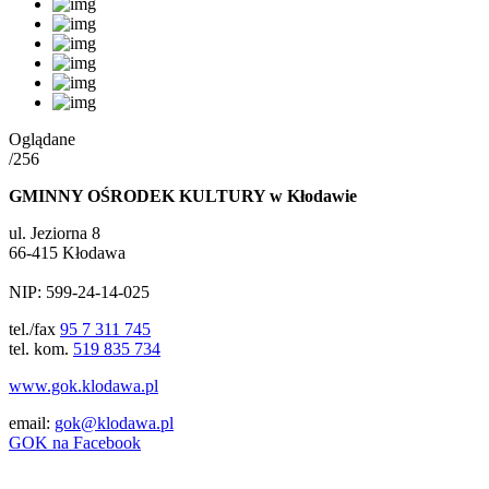
Oglądane
/256
GMINNY OŚRODEK KULTURY w Kłodawie
ul. Jeziorna 8
66-415 Kłodawa
NIP: 599-24-14-025
tel./fax
95 7 311 745
tel. kom.
519 835 734
www.gok.klodawa.pl
email:
gok@klodawa.pl
GOK na Facebook