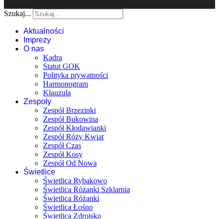
Szukaj...
Aktualności
Imprezy
O nas
Kadra
Statut GOK
Polityka prywatności
Harmonogram
Klauzula
Zespoły
Zespół Brzezinki
Zespół Bukowina
Zespół Kłodawianki
Zespół Róży Kwiat
Zespół Czas
Zespół Kosy
Zespół Od Nowa
Świetlice
Świetlica Rybakowo
Świetlica Różanki Szklarnia
Świetlica Różanki
Świetlica Łośno
Świetlica Zdroisko