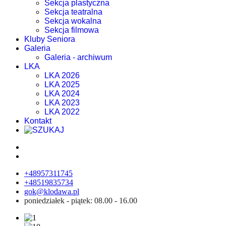
Sekcja plastyczna
Sekcja teatralna
Sekcja wokalna
Sekcja filmowa
Kluby Seniora
Galeria
Galeria - archiwum
LKA
LKA 2026
LKA 2025
LKA 2024
LKA 2023
LKA 2022
Kontakt
+48957311745
+48519835734
gok@klodawa.pl
poniedziałek - piątek: 08.00 - 16.00