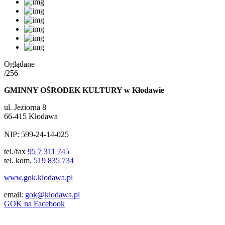
Oglądane
/256
GMINNY OŚRODEK KULTURY w Kłodawie
ul. Jeziorna 8
66-415 Kłodawa
NIP: 599-24-14-025
tel./fax
95 7 311 745
tel. kom.
519 835 734
www.gok.klodawa.pl
email:
gok@klodawa.pl
GOK na Facebook