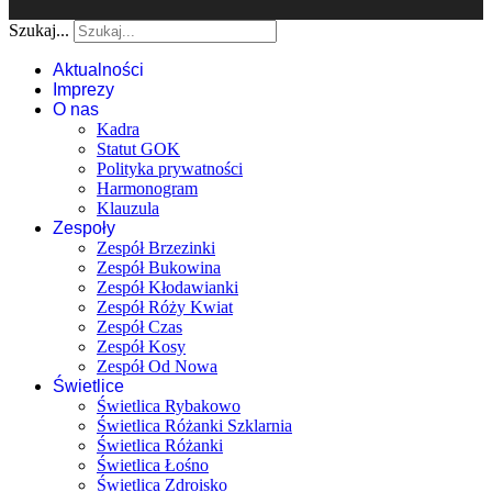
Szukaj...
Aktualności
Imprezy
O nas
Kadra
Statut GOK
Polityka prywatności
Harmonogram
Klauzula
Zespoły
Zespół Brzezinki
Zespół Bukowina
Zespół Kłodawianki
Zespół Róży Kwiat
Zespół Czas
Zespół Kosy
Zespół Od Nowa
Świetlice
Świetlica Rybakowo
Świetlica Różanki Szklarnia
Świetlica Różanki
Świetlica Łośno
Świetlica Zdroisko