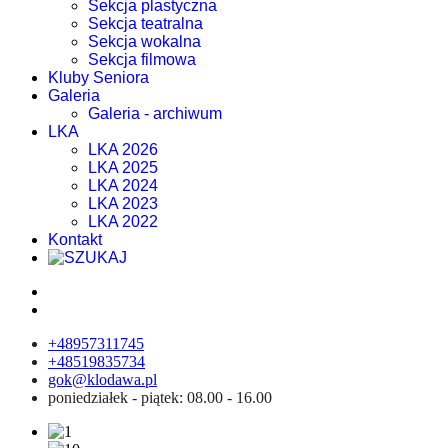
Sekcja plastyczna
Sekcja teatralna
Sekcja wokalna
Sekcja filmowa
Kluby Seniora
Galeria
Galeria - archiwum
LKA
LKA 2026
LKA 2025
LKA 2024
LKA 2023
LKA 2022
Kontakt
+48957311745
+48519835734
gok@klodawa.pl
poniedziałek - piątek: 08.00 - 16.00