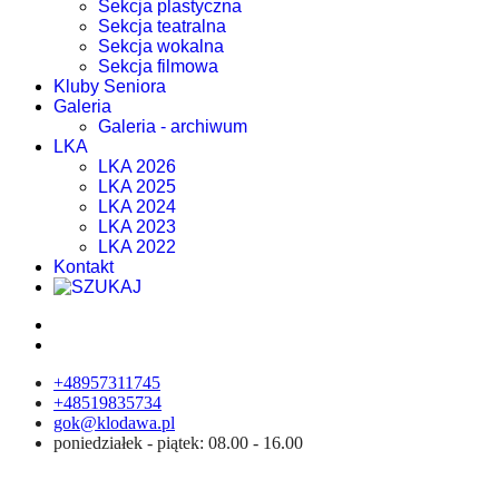
Sekcja plastyczna
Sekcja teatralna
Sekcja wokalna
Sekcja filmowa
Kluby Seniora
Galeria
Galeria - archiwum
LKA
LKA 2026
LKA 2025
LKA 2024
LKA 2023
LKA 2022
Kontakt
+48957311745
+48519835734
gok@klodawa.pl
poniedziałek - piątek: 08.00 - 16.00