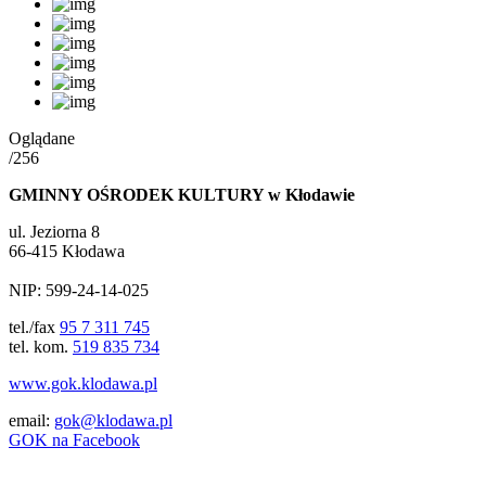
Oglądane
/256
GMINNY OŚRODEK KULTURY w Kłodawie
ul. Jeziorna 8
66-415 Kłodawa
NIP: 599-24-14-025
tel./fax
95 7 311 745
tel. kom.
519 835 734
www.gok.klodawa.pl
email:
gok@klodawa.pl
GOK na Facebook