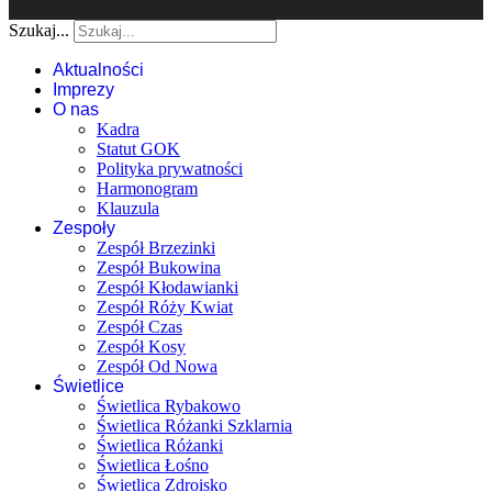
Szukaj...
Aktualności
Imprezy
O nas
Kadra
Statut GOK
Polityka prywatności
Harmonogram
Klauzula
Zespoły
Zespół Brzezinki
Zespół Bukowina
Zespół Kłodawianki
Zespół Róży Kwiat
Zespół Czas
Zespół Kosy
Zespół Od Nowa
Świetlice
Świetlica Rybakowo
Świetlica Różanki Szklarnia
Świetlica Różanki
Świetlica Łośno
Świetlica Zdroisko