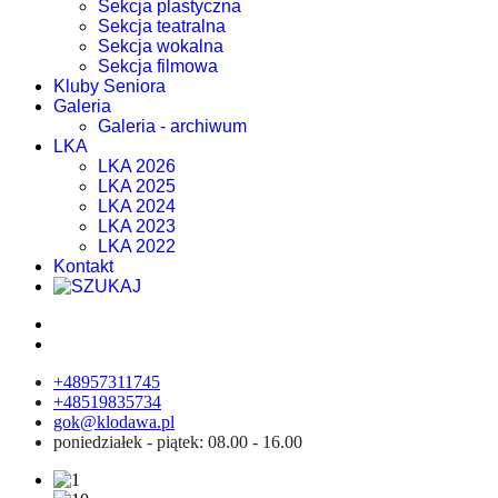
Sekcja plastyczna
Sekcja teatralna
Sekcja wokalna
Sekcja filmowa
Kluby Seniora
Galeria
Galeria - archiwum
LKA
LKA 2026
LKA 2025
LKA 2024
LKA 2023
LKA 2022
Kontakt
+48957311745
+48519835734
gok@klodawa.pl
poniedziałek - piątek: 08.00 - 16.00