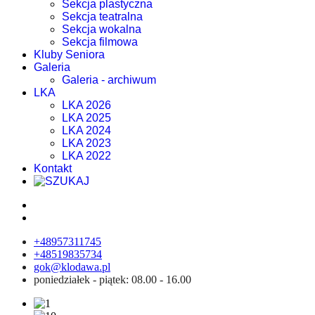
Sekcja plastyczna
Sekcja teatralna
Sekcja wokalna
Sekcja filmowa
Kluby Seniora
Galeria
Galeria - archiwum
LKA
LKA 2026
LKA 2025
LKA 2024
LKA 2023
LKA 2022
Kontakt
+48957311745
+48519835734
gok@klodawa.pl
poniedziałek - piątek: 08.00 - 16.00