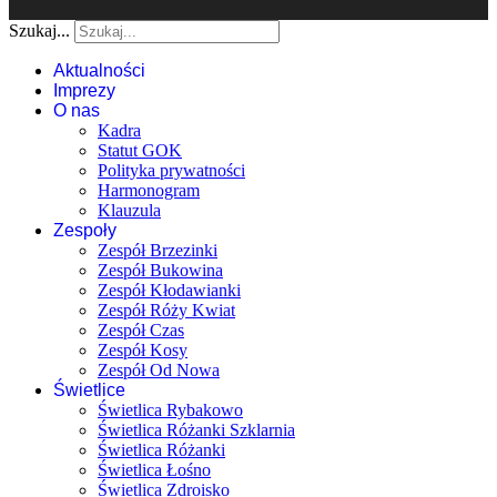
Szukaj...
Aktualności
Imprezy
O nas
Kadra
Statut GOK
Polityka prywatności
Harmonogram
Klauzula
Zespoły
Zespół Brzezinki
Zespół Bukowina
Zespół Kłodawianki
Zespół Róży Kwiat
Zespół Czas
Zespół Kosy
Zespół Od Nowa
Świetlice
Świetlica Rybakowo
Świetlica Różanki Szklarnia
Świetlica Różanki
Świetlica Łośno
Świetlica Zdroisko