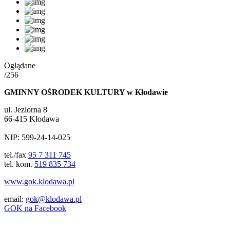
Oglądane
/256
GMINNY OŚRODEK KULTURY w Kłodawie
ul. Jeziorna 8
66-415 Kłodawa
NIP: 599-24-14-025
tel./fax
95 7 311 745
tel. kom.
519 835 734
www.gok.klodawa.pl
email:
gok@klodawa.pl
GOK na Facebook