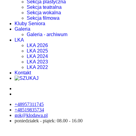
Sekcja plastyczna
Sekcja teatralna
Sekcja wokalna
Sekcja filmowa
Kluby Seniora
Galeria
Galeria - archiwum
LKA
LKA 2026
LKA 2025
LKA 2024
LKA 2023
LKA 2022
Kontakt
+48957311745
+48519835734
gok@klodawa.pl
poniedziałek - piątek: 08.00 - 16.00